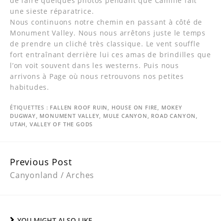
de faire quelques photos pendant que Camille fait
une sieste réparatrice.
Nous continuons notre chemin en passant à côté de
Monument Valley. Nous nous arrêtons juste le temps
de prendre un cliché très classique. Le vent souffle
fort entraînant derrière lui ces amas de brindilles que
l’on voit souvent dans les westerns. Puis nous
arrivons à Page où nous retrouvons nos petites
habitudes.
ÉTIQUETTES :
FALLEN ROOF RUIN
,
HOUSE ON FIRE
,
MOKEY
DUGWAY
,
MONUMENT VALLEY
,
MULE CANYON
,
ROAD CANYON
,
UTAH
,
VALLEY OF THE GODS
Continue
Previous Post
Reading
Canyonland / Arches
YOU MIGHT ALSO LIKE