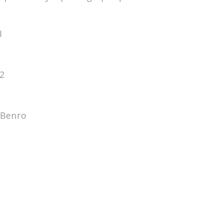
I
2
s Benro
a