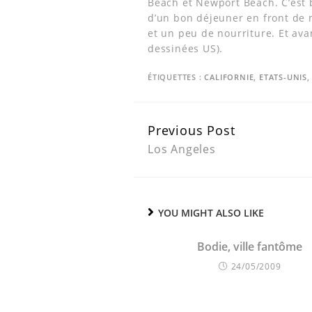
Beach et Newport Beach. C’est b
d’un bon déjeuner en front de 
et un peu de nourriture. Et ava
dessinées US).
ÉTIQUETTES :
CALIFORNIE
,
ETATS-UNIS
Continue
Previous Post
Reading
Los Angeles
YOU MIGHT ALSO LIKE
Bodie, ville fantôme
24/05/2009