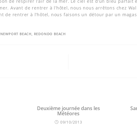
on de respirer l’air de la mer. Le ciel est d’un bleu parfait
mer. Avant de rentrer à l’hôtel, nous nous arrêtons chez Wa
nt de rentrer à l’hôtel, nous faisons un détour par un maga
,
NEWPORT BEACH
,
REDONDO BEACH
Deuxième journée dans les
Sa
Météores
09/10/2013