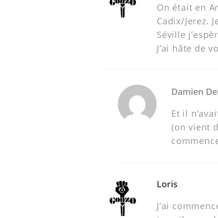
On était en An
Cadix/Jerez. J
Séville j’espè
J’ai hâte de v
Damien De
Et il n’ava
(on vient 
commences 
Loris
J’ai commencé