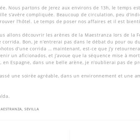
e. Nous partons de Jerez aux environs de 13h, le temps est 
ille s’avère compliquée. Beaucoup de circulation, peu d’ind
uver l’hôtel. Le temps de poser nos affaires et il est bientô
s allons découvrir les arènes de la Maestranza lors de la F
e corrida. Bon, je n’entrerai pas dans le débat du pour ou du
hotos d’une corrida … maintenant, est-ce que j’y retournerai 
evenir un aficionados, et j’avoue que la séquence mise à mort
ur, en Espagne, dans une belle arène, je n’oublierai pas de 
 passé une soirée agréable, dans un environnement et une am
alda.
AESTRANZA
,
SEVILLA