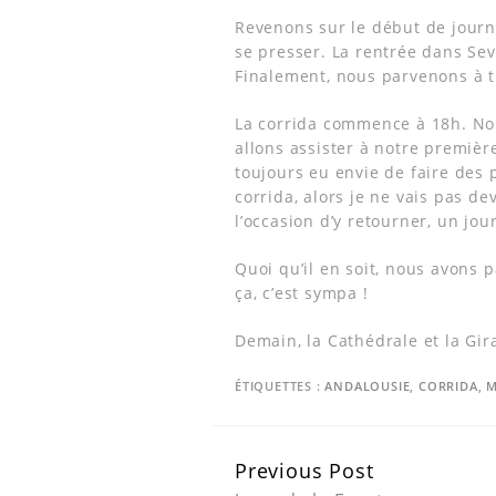
Revenons sur le début de journé
se presser. La rentrée dans Sev
Finalement, nous parvenons à tro
La corrida commence à 18h. Nou
allons assister à notre premièr
toujours eu envie de faire des p
corrida, alors je ne vais pas d
l’occasion d’y retourner, un jo
Quoi qu’il en soit, nous avons
ça, c’est sympa !
Demain, la Cathédrale et la Gir
ÉTIQUETTES :
ANDALOUSIE
,
CORRIDA
,
M
Continue
Previous Post
Reading