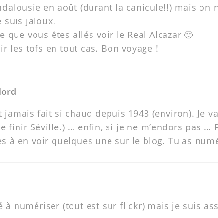
dalousie en août (durant la canicule!!) mais on n
e suis jaloux.
re que vous êtes allés voir le Real Alcazar 🙂
oir les tofs en tout cas. Bon voyage !
lord
it jamais fait si chaud depuis 1943 (environ). Je va
de finir Séville.) … enfin, si je ne m’endors pas … 
à en voir quelques une sur le blog. Tu as numér
 à numériser (tout est sur flickr) mais je suis as