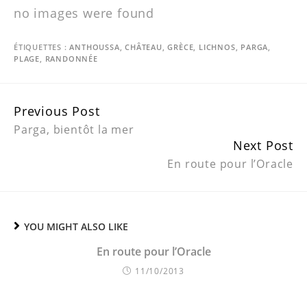
no images were found
ÉTIQUETTES :
ANTHOUSSA
,
CHÂTEAU
,
GRÈCE
,
LICHNOS
,
PARGA
,
PLAGE
,
RANDONNÉE
Continue
Previous Post
Reading
Parga, bientôt la mer
Next Post
En route pour l’Oracle
YOU MIGHT ALSO LIKE
En route pour l’Oracle
11/10/2013