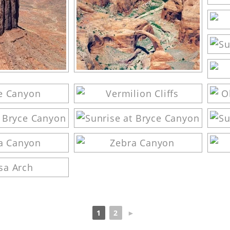
1
2
►